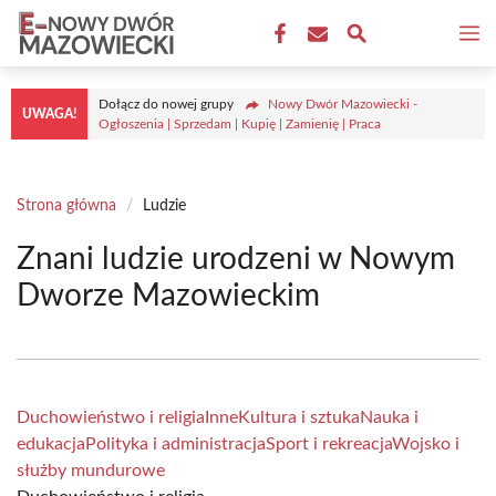
Przejdź
M
do
treści
Dołącz do nowej grupy
Nowy Dwór Mazowiecki -
UWAGA!
Ogłoszenia | Sprzedam | Kupię | Zamienię | Praca
Strona główna
/
Ludzie
Znani ludzie urodzeni w Nowym
Dworze Mazowieckim
Duchowieństwo i religia
Inne
Kultura i sztuka
Nauka i
edukacja
Polityka i administracja
Sport i rekreacja
Wojsko i
służby mundurowe