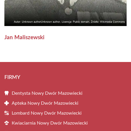
Jan Maliszewski
FIRMY
Dentysta Nowy Dwór Mazowiecki
Apteka Nowy Dwór Mazowiecki
Lombard Nowy Dwór Mazowiecki
Kwiaciarnia Nowy Dwór Mazowiecki