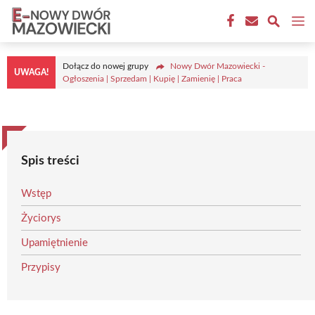
Przejdź
M
do
treści
Dołącz do nowej grupy
Nowy Dwór Mazowiecki -
UWAGA!
Ogłoszenia | Sprzedam | Kupię | Zamienię | Praca
Spis treści
Wstęp
Życiorys
Upamiętnienie
Przypisy