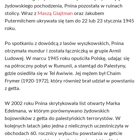
żydowskiego pochodzenia, Pnina pozostała w ruinach
stolicy. Wraz z
Maszą Glajtman
oraz Jakubem
Putermilchem ukrywała się tam do 22 lub 23 stycznia 1945
roku.
Po spotkaniu z dowódcą z lasów wyszkowskich, Pnina
otrzymała mundur i została łączniczką w grupie Armii
Ludowej. W marcu 1945 roku opuściła Polskę, udając się
na półroczny pobyt w Rumunii, a stamtąd do Palestyny,
gdzie osiedliła się w Tel Awiwie. Jej mężem był Chaim
Frymer (1920-1972), który również brał udział w powstaniu
z getta.
W 2002 roku Pnina skrytykowała list otwarty Marka
Edelmana, w którym porównywano żydowskich
bojowników z getta do palestyńskich terrorystów. W
kolejnych latach jako jedna z nielicznych uczestniczyła w
obchodach 60. rocznicy wybuchu powstania w getcie