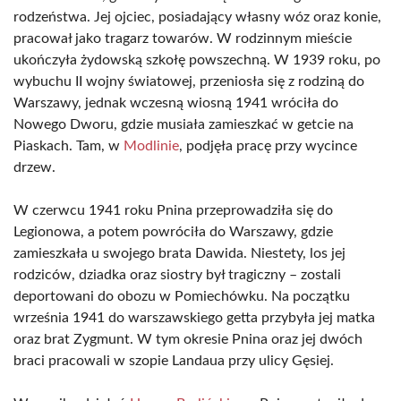
rodzeństwa. Jej ojciec, posiadający własny wóz oraz konie,
pracował jako tragarz towarów. W rodzinnym mieście
ukończyła żydowską szkołę powszechną. W 1939 roku, po
wybuchu II wojny światowej, przeniosła się z rodziną do
Warszawy, jednak wczesną wiosną 1941 wróciła do
Nowego Dworu, gdzie musiała zamieszkać w getcie na
Piaskach. Tam, w
Modlinie
, podjęła pracę przy wycince
drzew.
W czerwcu 1941 roku Pnina przeprowadziła się do
Legionowa, a potem powróciła do Warszawy, gdzie
zamieszkała u swojego brata Dawida. Niestety, los jej
rodziców, dziadka oraz siostry był tragiczny – zostali
deportowani do obozu w Pomiechówku. Na początku
września 1941 do warszawskiego getta przybyła jej matka
oraz brat Zygmunt. W tym okresie Pnina oraz jej dwóch
braci pracowali w szopie Landaua przy ulicy Gęsiej.