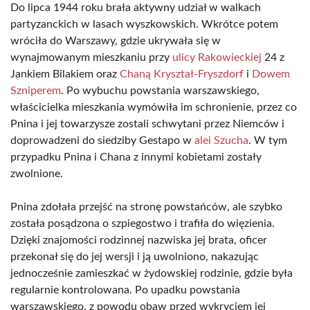
Do lipca 1944 roku brała aktywny udział w walkach
partyzanckich w lasach wyszkowskich. Wkrótce potem
wróciła do Warszawy, gdzie ukrywała się w
wynajmowanym mieszkaniu przy
ulicy Rakowieckiej
24 z
Jankiem Bilakiem oraz
Chaną Kryształ-Fryszdorf
i
Dowem
Szniperem
. Po wybuchu powstania warszawskiego,
właścicielka mieszkania wymówiła im schronienie, przez co
Pnina i jej towarzysze zostali schwytani przez Niemców i
doprowadzeni do siedziby Gestapo w
alei Szucha
. W tym
przypadku Pnina i Chana z innymi kobietami zostały
zwolnione.
Pnina zdołała przejść na stronę powstańców, ale szybko
została posądzona o szpiegostwo i trafiła do więzienia.
Dzięki znajomości rodzinnej nazwiska jej brata, oficer
przekonał się do jej wersji i ją uwolniono, nakazując
jednocześnie zamieszkać w żydowskiej rodzinie, gdzie była
regularnie kontrolowana. Po upadku powstania
warszawskiego, z powodu obaw przed wykryciem jej