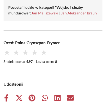
Pozostali ludzie w kategorii "Wojsko i służby
mundurowe":
Jan Maliszewski
|
Jan Aleksander Braun
Oceń: Pnina Grynszpan-Frymer
★
★
★
★
★
Średnia ocena:
4.97
Liczba ocen:
8
Udostępnij
Share
Share
Share
Share
Share
Share
on
on
on
on
on
on