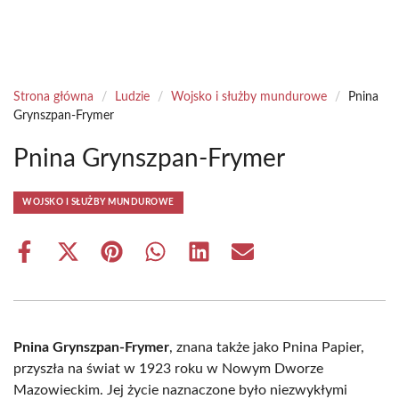
Strona główna
/
Ludzie
/
Wojsko i służby mundurowe
/
Pnina
Grynszpan-Frymer
Pnina Grynszpan-Frymer
WOJSKO I SŁUŻBY MUNDUROWE
Share
Share
Share
Share
Share
Share
on
on
on
on
on
on
Facebook
X
Pinterest
WhatsApp
LinkedIn
Email
(Twitter)
Pnina Grynszpan-Frymer
, znana także jako Pnina Papier,
przyszła na świat w 1923 roku w Nowym Dworze
Mazowieckim. Jej życie naznaczone było niezwykłymi