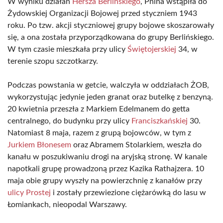
W wyniku działań
Hersza Berlińskiego
, Pnina wstąpiła do
Żydowskiej Organizacji Bojowej przed styczniem 1943
roku. Po tzw. akcji styczniowej grupy bojowe skoszarowały
się, a ona została przyporządkowana do grupy Berlińskiego.
W tym czasie mieszkała przy ulicy
Świętojerskiej
34, w
terenie szopu szczotkarzy.
Podczas powstania w getcie, walczyła w oddziałach ŻOB,
wykorzystując jedynie jeden granat oraz butelkę z benzyną.
20 kwietnia przeszła z Markiem Edelmanem do getta
centralnego, do budynku przy ulicy
Franciszkańskiej
30.
Natomiast 8 maja, razem z grupą bojowców, w tym z
Jurkiem Błonesem
oraz Abramem Stolarkiem, weszła do
kanału w poszukiwaniu drogi na aryjską stronę. W kanale
napotkali grupę prowadzoną przez Kazika Rathajzera. 10
maja obie grupy wyszły na powierzchnię z kanałów przy
ulicy Prostej
i zostały przewiezione ciężarówką do lasu w
Łomiankach, nieopodal Warszawy.