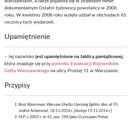
warszawskim, a także pojawiła się w izraelskim filmie
dokumentalnym Ostatni żydowscy powstańcy w 2006
roku. W kwietniu 2008 roku wzięła udział w obchodach 65.
rocznicy tych wydarzeń.
Upamiętnienie
– Jej nazwisko
jest upamiętnione na tablicy pamiątkowej
,
która znajduje się przy
pomniku Ewakuacji Bojowników
Getta Warszawskiego
na ulicy Prostej 51 w Warszawie.
Przypisy
Reut Rimerman: Warsaw Ghetto Uprising fighter dies at 95.
Jedi’ot Acharonot, 18.11.2016 r. [dostęp 19.11.2016 r.]
M.P. z 2003 r. nr 41, poz. 598 (jako Grynszpan Pnina)