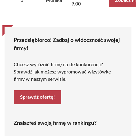
5
Monika
Zobacz F
9.00
Przedsiębiorco! Zadbaj o widoczność swojej
firmy!
Chcesz wyróżnić firmę na tle konkurencji?
Sprawdź jak możesz wypromować wizytówkę
firmy w naszym serwisie.
Sprawdź ofertę!
Znalazłeś swoją firmę w rankingu?