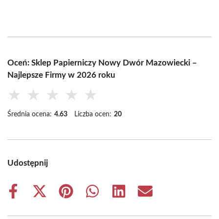
Oceń: Sklep Papierniczy Nowy Dwór Mazowiecki –
Najlepsze Firmy w 2026 roku
★
★
★
★
★
Średnia ocena:
4.63
Liczba ocen:
20
Udostępnij
Share
Share
Share
Share
Share
Share
on
on
on
on
on
on
Facebook
X
Pinterest
WhatsApp
LinkedIn
Email
(Twitter)