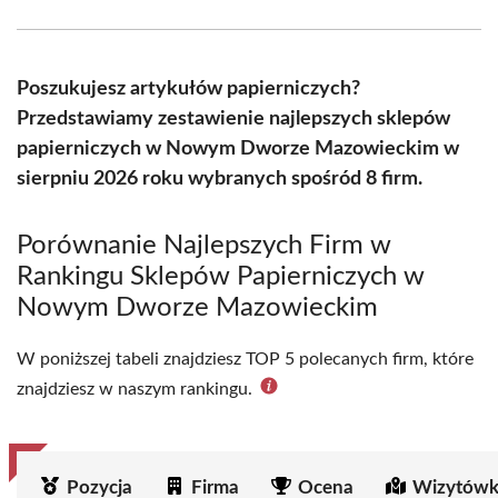
Facebook
X
Pinterest
WhatsApp
LinkedIn
Email
(Twitter)
Poszukujesz artykułów papierniczych?
Przedstawiamy zestawienie najlepszych sklepów
papierniczych w Nowym Dworze Mazowieckim w
sierpniu 2026 roku wybranych spośród 8 firm.
Porównanie Najlepszych Firm w
Rankingu Sklepów Papierniczych w
Nowym Dworze Mazowieckim
W poniższej tabeli znajdziesz TOP 5 polecanych firm, które
znajdziesz w naszym rankingu.
Pozycja
Firma
Ocena
Wizytówk