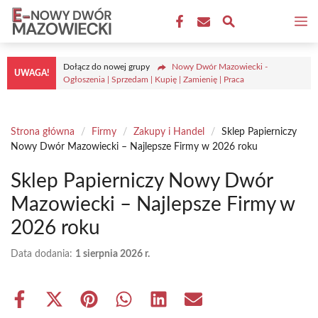
Przejdź
M
do
treści
Dołącz do nowej grupy
Nowy Dwór Mazowiecki -
UWAGA!
Ogłoszenia | Sprzedam | Kupię | Zamienię | Praca
Strona główna
/
Firmy
/
Zakupy i Handel
/
Sklep Papierniczy
Nowy Dwór Mazowiecki – Najlepsze Firmy w 2026 roku
Sklep Papierniczy Nowy Dwór
Mazowiecki – Najlepsze Firmy w
2026 roku
Data dodania:
1 sierpnia 2026 r.
Share
Share
Share
Share
Share
Share
on
on
on
on
on
on