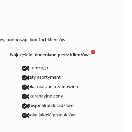
owy, podnosząc komfort klientów.
Najczęściej doceniane przez klientów:
miła obsługa
bogaty asortyment
szybka realizacja zamówień
konkurencyjne ceny
profesjonalne doradztwo
wysoka jakość produktów