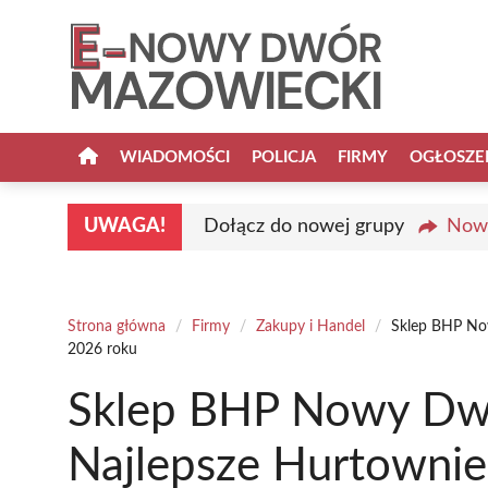
Przejdź
do
treści
WIADOMOŚCI
POLICJA
FIRMY
OGŁOSZE
UWAGA!
Dołącz do nowej grupy
Nowy
Strona główna
/
Firmy
/
Zakupy i Handel
/
Sklep BHP No
2026 roku
Sklep BHP Nowy Dw
Najlepsze Hurtownie