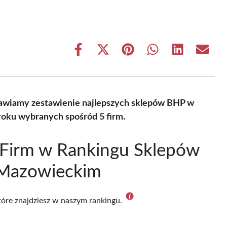
Share
Share
Share
Share
Share
Share
on
on
on
on
on
on
Facebook
X
Pinterest
WhatsApp
LinkedIn
Email
(Twitter)
tawiamy zestawienie najlepszych sklepów BHP w
ku wybranych spośród 5 firm.
 Firm w Rankingu Sklepów
Mazowieckim
które znajdziesz w naszym rankingu.