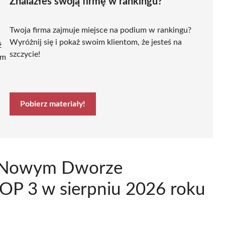
Znalazłeś swoją firmę w rankingu?
Twoja firma zajmuje miejsce na podium w rankingu?
Wyróżnij się i pokaż swoim klientom, że jesteś na
ź
szczycie!
ym
Pobierz materiały!
w Nowym Dworze
OP 3 w sierpniu 2026 roku