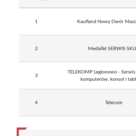
1
Kaufland Nowy Dwór Mazo
2
MediaTel SERWIS SK
TELEKOMP Legionowo - Serwis 
3
komputerów, konsol i tab
4
Telecom