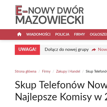
Przejdź
do
treści
WIADOMOŚCI
POLICJA
FIRMY
OGŁOSZE
UWAGA!
Dołącz do nowej grupy
Nowy
Strona główna
/
Firmy
/
Zakupy i Handel
/
Skup Telefon
Skup Telefonów Now
Najlepsze Komisy w 