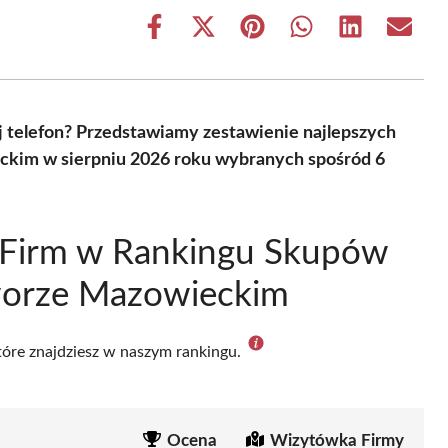
Share
Share
Share
Share
Share
Share
on
on
on
on
on
on
Facebook
X
Pinterest
WhatsApp
LinkedIn
Email
(Twitter)
j telefon? Przedstawiamy zestawienie najlepszych
im w sierpniu 2026 roku wybranych spośród 6
 Firm w Rankingu Skupów
orze Mazowieckim
które znajdziesz w naszym rankingu.
Ocena
Wizytówka Firmy