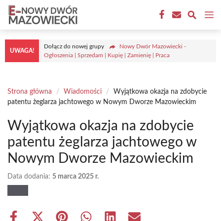
Przejdź
M
do
treści
Dołącz do nowej grupy
Nowy Dwór Mazowiecki -
UWAGA!
Ogłoszenia | Sprzedam | Kupię | Zamienię | Praca
Strona główna
/
Wiadomości
/
Wyjątkowa okazja na zdobycie
patentu żeglarza jachtowego w Nowym Dworze Mazowieckim
Wyjątkowa okazja na zdobycie
patentu żeglarza jachtowego w
Nowym Dworze Mazowieckim
Data dodania:
5 marca 2025 r.
Share
Share
Share
Share
Share
Share