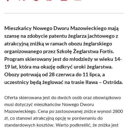
on
on
on
on
on
on
Facebook
X
Pinterest
WhatsApp
LinkedIn
Email
(Twitter)
Mieszkańcy Nowego Dworu Mazowieckiego mają
szansę na zdobycie patentu żeglarza jachtowego z
atrakcyjną zniżką w ramach obozu żeglarskiego
organizowanego przez Szkołę Żeglarstwa Fortis.
Program skierowany jest do młodzieży w wieku 14-
19 lat, która ma okazję odkryć uroki żeglarstwa.
Obozy potrwają od 28 czerwca do 11 lipca, a
uczestnicy będą żeglować na trasie Iława – Ostróda.
Oferta skierowana jest do dwóch osób oraz obowiązkowo
musi dotyczyć mieszkańców Nowego Dworu
Mazowieckiego. Cena po zastosowanej zniżce wynosi 2800
zł, co stanowi atrakcyjną opcję w porównaniu do
standardowych kosztów. Warto podkreślić, że zniżka jest