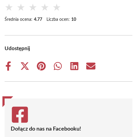
★
★
★
★
★
Średnia ocena:
4.77
Liczba ocen:
10
Udostępnij
Share
Share
Share
Share
Share
Share
on
on
on
on
on
on
Facebook
X
Pinterest
WhatsApp
LinkedIn
Email
(Twitter)
Dołącz do nas na Facebooku!