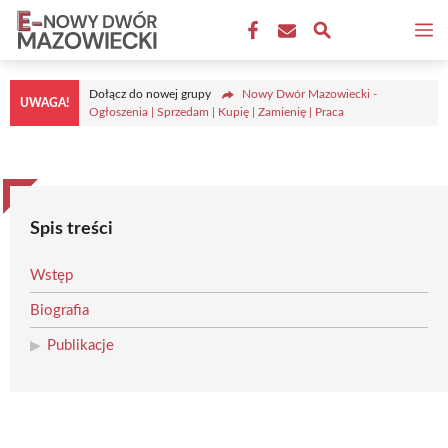
Przejdź
M
do
treści
Dołącz do nowej grupy
Nowy Dwór Mazowiecki -
UWAGA!
Ogłoszenia | Sprzedam | Kupię | Zamienię | Praca
Spis treści
Wstęp
Biografia
Publikacje