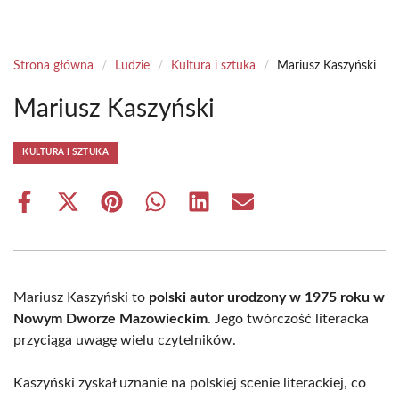
Strona główna
/
Ludzie
/
Kultura i sztuka
/
Mariusz Kaszyński
Mariusz Kaszyński
KULTURA I SZTUKA
Share
Share
Share
Share
Share
Share
on
on
on
on
on
on
Facebook
X
Pinterest
WhatsApp
LinkedIn
Email
(Twitter)
Mariusz Kaszyński to
polski autor urodzony w 1975 roku w
Nowym Dworze Mazowieckim
. Jego twórczość literacka
przyciąga uwagę wielu czytelników.
Kaszyński zyskał uznanie na polskiej scenie literackiej, co