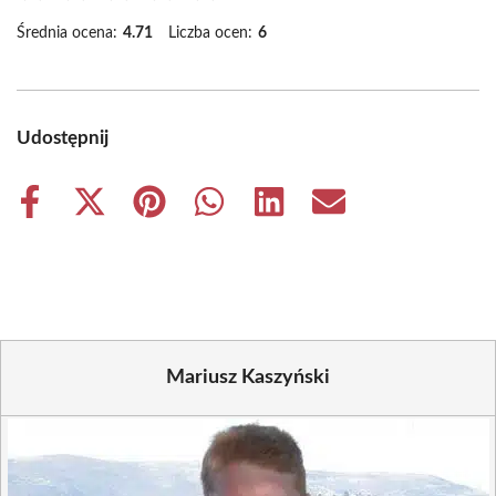
Średnia ocena:
4.71
Liczba ocen:
6
Udostępnij
Share
Share
Share
Share
Share
Share
on
on
on
on
on
on
Facebook
X
Pinterest
WhatsApp
LinkedIn
Email
(Twitter)
Mariusz Kaszyński