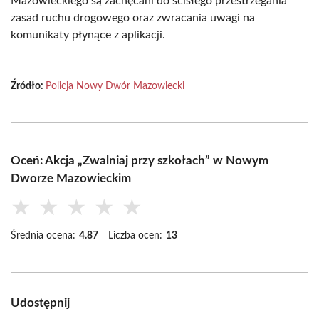
Mazowieckiego są zachęcani do ścisłego przestrzegania
zasad ruchu drogowego oraz zwracania uwagi na
komunikaty płynące z aplikacji.
Źródło:
Policja Nowy Dwór Mazowiecki
Oceń: Akcja „Zwalniaj przy szkołach” w Nowym
Dworze Mazowieckim
★
★
★
★
★
Średnia ocena:
4.87
Liczba ocen:
13
Udostępnij