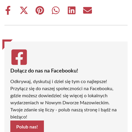
Share
Share
Share
Share
Share
Share
on
on
on
on
on
on
Facebook
X
Pinterest
WhatsApp
LinkedIn
Email
(Twitter)
Dołącz do nas na Facebooku!
Odkrywaj, dyskutuj i dziel się tym co najlepsze!
Przyłącz się do naszej społeczności na Facebooku,
gdzie możesz dowiedzieć się więcej o lokalnych
wydarzeniach w Nowym Dworze Mazowieckim.
Twoje zdanie się liczy - polub naszą stronę i bądź na
bieżąco!
Polub nas!