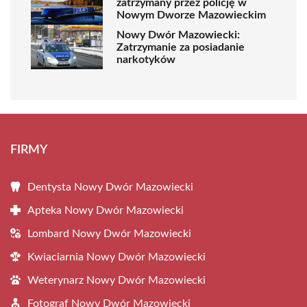
zatrzymany przez policję w
Nowym Dworze Mazowieckim
Nowy Dwór Mazowiecki:
Zatrzymanie za posiadanie
narkotyków
FIRMY
Dentysta Nowy Dwór Mazowiecki
Apteka Nowy Dwór Mazowiecki
Lombard Nowy Dwór Mazowiecki
Kwiaciarnia Nowy Dwór Mazowiecki
Weterynarz Nowy Dwór Mazowiecki
Fotograf Nowy Dwór Mazowiecki