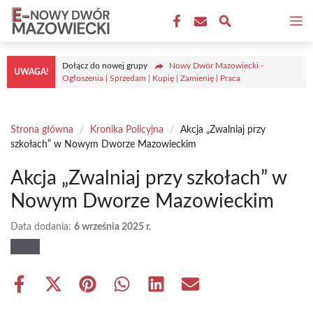
Przejdź
M
do
treści
Dołącz do nowej grupy
Nowy Dwór Mazowiecki -
UWAGA!
Ogłoszenia | Sprzedam | Kupię | Zamienię | Praca
Strona główna
/
Kronika Policyjna
/
Akcja „Zwalniaj przy
szkołach” w Nowym Dworze Mazowieckim
Akcja „Zwalniaj przy szkołach” w
Nowym Dworze Mazowieckim
Data dodania:
6 września 2025 r.
Share
Share
Share
Share
Share
Share
on
on
on
on
on
on
Facebook
X
Pinterest
WhatsApp
LinkedIn
Email