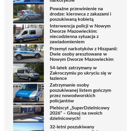
narkotyków
Poważne przewinienie na
drodze: kierowca z zakazami i
poszukiwaną kobietą
Interwencja policji w Nowym
Dworze Mazowieckim:
niecodzienna sytuacja z
zawiadomieniem
Przemyt narkotyków z Hiszpanii:
Dwie osoby aresztowane w
Nowym Dworze Mazowieckim
54-latek zatrzymany w
Zakroczymiu po ukryciu się w
łazience
Zatrzymanie osoby
poszukiwanej listem gończym
przez nowodworskich
policjantów
Plebiscyt „SuperDzielnicowy
2026” – Głosuj na swoich
dzielnicowych!
32-letni poszukiwany