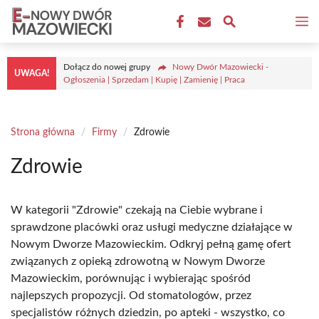
Przejdź
M
do
treści
Dołącz do nowej grupy
Nowy Dwór Mazowiecki -
UWAGA!
Ogłoszenia | Sprzedam | Kupię | Zamienię | Praca
Strona główna
/
Firmy
/
Zdrowie
Zdrowie
W kategorii "Zdrowie" czekają na Ciebie wybrane i
sprawdzone placówki oraz usługi medyczne działające w
Nowym Dworze Mazowieckim. Odkryj pełną gamę ofert
związanych z opieką zdrowotną w Nowym Dworze
Mazowieckim, porównując i wybierając spośród
najlepszych propozycji. Od stomatologów, przez
specjalistów różnych dziedzin, po apteki - wszystko, co