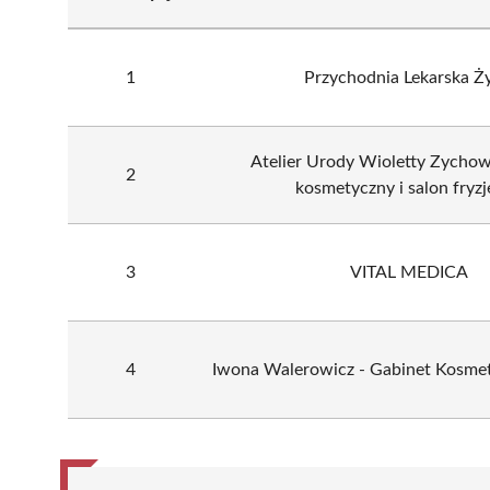
1
Przychodnia Lekarska Ż
Atelier Urody Wioletty Zychowi
2
kosmetyczny i salon fryzj
3
VITAL MEDICA
4
Iwona Walerowicz - Gabinet Kosmet