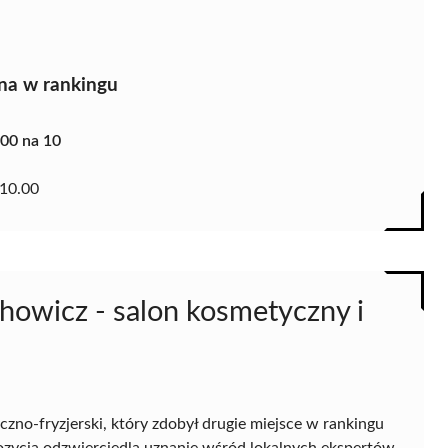
na w rankingu
.00 na 10
10.00
chowicz - salon kosmetyczny i
zno-fryzjerski, który zdobył drugie miejsce w rankingu
cja odzwierciedla uznanie wśród lokalnych ekspertów,