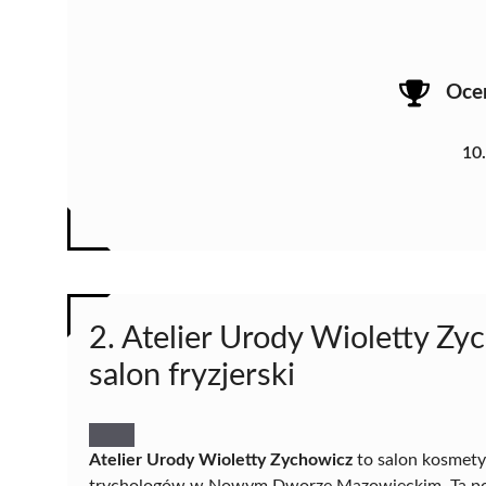
Oce
10
2. Atelier Urody Wioletty Zy
salon fryzjerski
Atelier Urody Wioletty Zychowicz
to salon kosmetyc
trychologów w Nowym Dworze Mazowieckim. Ta pozy