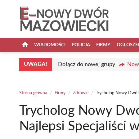
Przejdź
do
treści
WIADOMOŚCI
POLICJA
FIRMY
OGŁOSZE
UWAGA!
Dołącz do nowej grupy
Nowy
Strona główna
/
Firmy
/
Zdrowie
/
Trycholog Nowy Dwór M
Trycholog Nowy Dwó
Najlepsi Specjaliści 