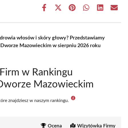
Share
Share
Share
Share
Share
Share
on
on
on
on
on
on
Facebook
X
Pinterest
WhatsApp
LinkedIn
Email
(Twitter)
zdrowia włosów i skóry głowy? Przedstawiamy
 Dworze Mazowieckim w sierpniu 2026 roku
 Firm w Rankingu
Dworze Mazowieckim
które znajdziesz w naszym rankingu.
Ocena
Wizytówka Firmy