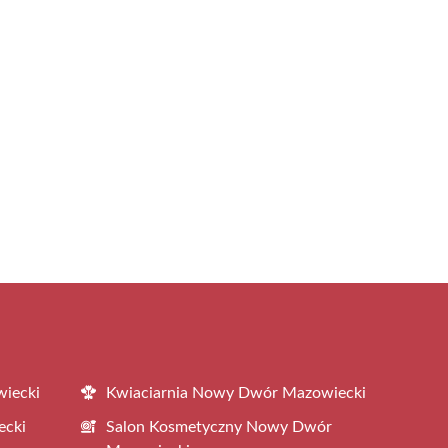
iecki
Kwiaciarnia Nowy Dwór Mazowiecki
ecki
Salon Kosmetyczny Nowy Dwór