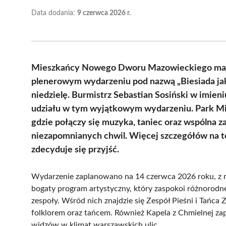
Data dodania:
9 czerwca 2026 r.
Mieszkańcy Nowego Dworu Mazowieckiego mają 
plenerowym wydarzeniu pod nazwą „Biesiada jakiej
niedzielę. Burmistrz Sebastian Sosiński w imien
udziału w tym wyjątkowym wydarzeniu. Park Mie
gdzie połączy się muzyka, taniec oraz wspólna 
niezapomnianych chwil. Więcej szczegółów na te
zdecyduje się przyjść.
Wydarzenie zaplanowano na 14 czerwca 2026 roku, z r
bogaty program artystyczny, który zaspokoi różnorodne
zespoły. Wśród nich znajdzie się Zespół Pieśni i Tańca
folklorem oraz tańcem. Również Kapela z Chmielnej z
widzów w klimat warszawskich ulic.