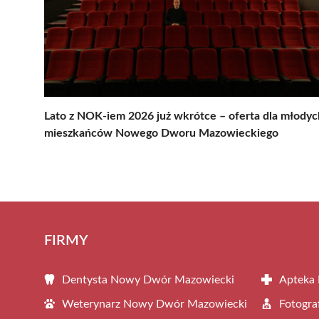
Lato z NOK-iem 2026 już wkrótce – oferta dla młodyc
mieszkańców Nowego Dworu Mazowieckiego
FIRMY
Dentysta Nowy Dwór Mazowiecki
Apteka
Weterynarz Nowy Dwór Mazowiecki
Fotogr