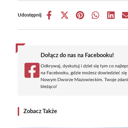
Udostępnij
Share
Share
Share
Share
Share
on
on
on
on
on
Facebook
X
Pinterest
WhatsApp
LinkedIn
(Twitter)
Dołącz do nas na Facebooku!
Odkrywaj, dyskutuj i dziel się tym co najlep
na Facebooku, gdzie możesz dowiedzieć się
Nowym Dworze Mazowieckim. Twoje zdanie si
bieżąco!
Zobacz Także