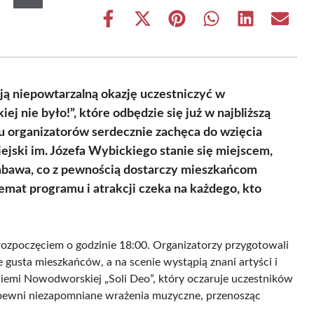
Share
Share
Share
Share
Share
Share
on
on
on
on
on
on
Facebook
X
Pinterest
WhatsApp
LinkedIn
Email
(Twitter)
niepowtarzalną okazję uczestniczyć w
 nie było!”, które odbędzie się już w najbliższą
iu organizatorów serdecznie zachęca do wzięcia
jski im. Józefa Wybickiego stanie się miejscem,
zabawa, co z pewnością dostarczy mieszkańcom
mat programu i atrakcji czeka na każdego, kto
ozpoczęciem o godzinie 18:00. Organizatorzy przygotowali
 gusta mieszkańców, a na scenie wystąpią znani artyści i
 Ziemi Nowodworskiej „Soli Deo”, który oczaruje uczestników
apewni niezapomniane wrażenia muzyczne, przenosząc