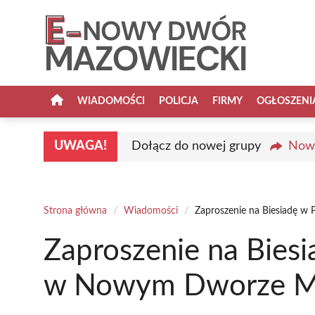
Przejdź
do
treści
WIADOMOŚCI
POLICJA
FIRMY
OGŁOSZENI
UWAGA!
Dołącz do nowej grupy
Nowy
Strona główna
/
Wiadomości
/
Zaproszenie na Biesiadę 
Zaproszenie na Bies
w Nowym Dworze M