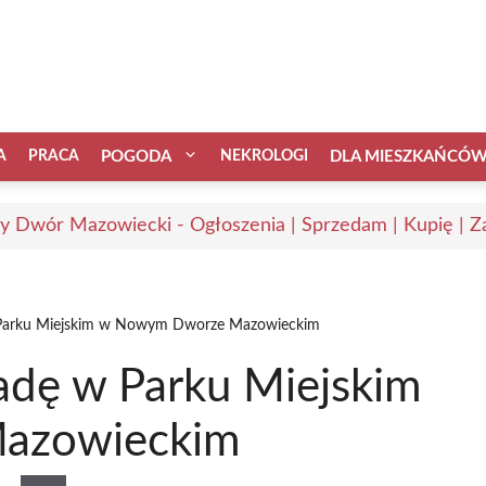
A
PRACA
POGODA
NEKROLOGI
DLA MIESZKAŃCÓ
 Dwór Mazowiecki - Ogłoszenia | Sprzedam | Kupię | Za
w Parku Miejskim w Nowym Dworze Mazowieckim
iadę w Parku Miejskim
azowieckim