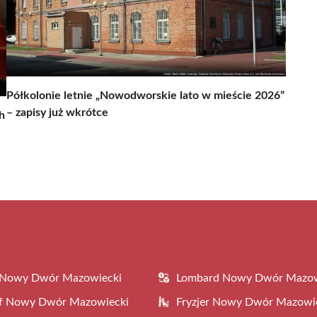
Półkolonie letnie „Nowodworskie lato w mieście 2026”
– zapisy już wkrótce
h
 Nowy Dwór Mazowiecki
Lombard Nowy Dwór Mazow
af Nowy Dwór Mazowiecki
Fryzjer Nowy Dwór Mazowi