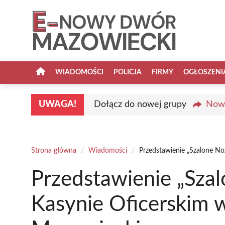
Przejdź
do
treści
WIADOMOŚCI
POLICJA
FIRMY
OGŁOSZENI
UWAGA!
Dołącz do nowej grupy
Nowy
Strona główna
/
Wiadomości
/
Przedstawienie „Szalone 
Przedstawienie „Sza
Kasynie Oficerski