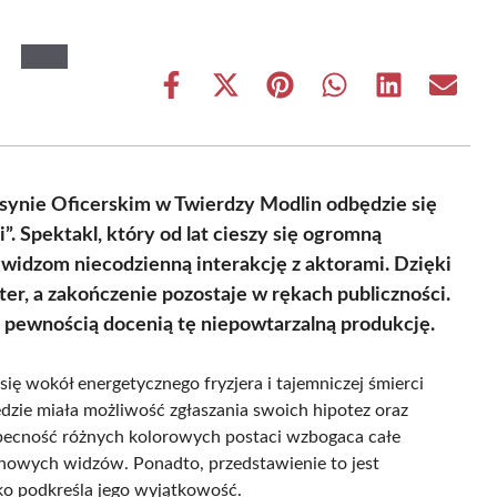
Share
Share
Share
Share
Share
Share
on
on
on
on
on
on
Facebook
X
Pinterest
WhatsApp
LinkedIn
Email
(Twitter)
asynie Oficerskim w Twierdzy Modlin odbędzie się
. Spektakl, który od lat cieszy się ogromną
 widzom niecodzienną interakcję z aktorami. Dzięki
ter, a zakończenie pozostaje w rękach publiczności.
z pewnością docenią tę niepowtarzalną produkcję.
ę wokół energetycznego fryzjera i tajemniczej śmierci
ędzie miała możliwość zgłaszania swoich hipotez oraz
ecność różnych kolorowych postaci wzbogaca całe
o nowych widzów. Ponadto, przedstawienie to jest
ko podkreśla jego wyjątkowość.