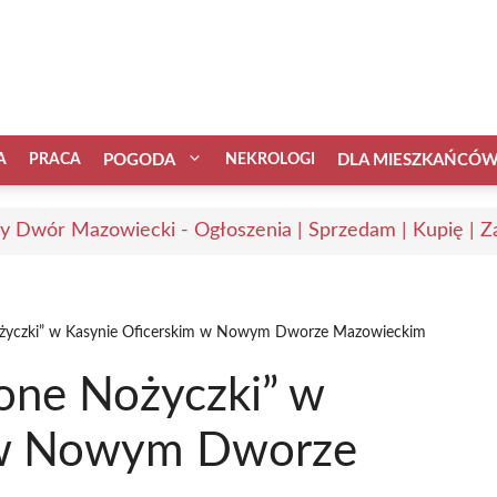
A
PRACA
POGODA
NEKROLOGI
DLA MIESZKAŃCÓ
 Dwór Mazowiecki - Ogłoszenia | Sprzedam | Kupię | Za
Nożyczki” w Kasynie Oficerskim w Nowym Dworze Mazowieckim
lone Nożyczki” w
m w Nowym Dworze