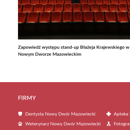
Zapowiedź występu stand-up Błażeja Krajewskiego w
Nowym Dworze Mazowieckim
FIRMY
Dentysta Nowy Dwór Mazowiecki
Apteka
Weterynarz Nowy Dwór Mazowiecki
Fotogr