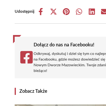
Udostępnij
Share
Share
Share
Share
Share
on
on
on
on
on
Facebook
X
Pinterest
WhatsApp
LinkedIn
(Twitter)
Dołącz do nas na Facebooku!
Odkrywaj, dyskutuj i dziel się tym co najlep
na Facebooku, gdzie możesz dowiedzieć się
Nowym Dworze Mazowieckim. Twoje zdanie si
bieżąco!
Zobacz Także