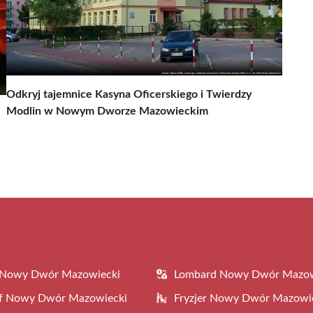
Odkryj tajemnice Kasyna Oficerskiego i Twierdzy
Modlin w Nowym Dworze Mazowieckim
 Nowy Dwór Mazowiecki
Lombard Nowy Dwór Mazow
af Nowy Dwór Mazowiecki
Fryzjer Nowy Dwór Mazowi