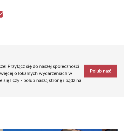
Share
on
Email
sze! Przyłącz się do naszej społeczności
Polub nas!
 więcej o lokalnych wydarzeniach w
ę liczy - polub naszą stronę i bądź na