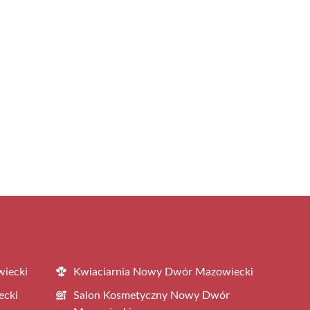
iecki
Kwiaciarnia Nowy Dwór Mazowiecki
ecki
Salon Kosmetyczny Nowy Dwór