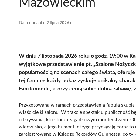
Mazowieckim
Data dodania:
2 lipca 2026 r.
W dniu 7 listopada 2026 roku o godz. 19:00 w K
wyjątkowe przedstawienie pt. „Szalone Nożyczki”
popularnością na scenach całego świata, oferuje
tej formule każdy pokaz zyskuje unikalny charak
Fani komedii, którzy cenią sobie dobrą zabawę, 
Przygotowana w ramach przedstawienia fabuła skupia si
właścicielki salonu. W trakcie spektaklu publiczność b
odkrywania, kto stoi za zagadkowym morderstwem. Ob
widowisko, a jego humor i intryga przyciągają coraz t
zarejestrowane w Księdze Rekordów Guinnessa, co tyl