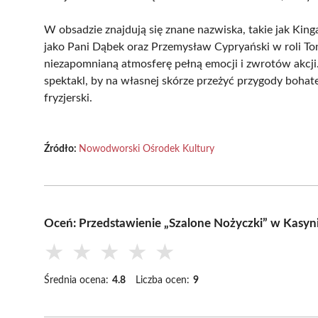
W obsadzie znajdują się znane nazwiska, takie jak Ki
jako Pani Dąbek oraz Przemysław Cypryański w roli Ton
niezapomnianą atmosferę pełną emocji i zwrotów akcji.
spektakl, by na własnej skórze przeżyć przygody bohate
fryzjerski.
Źródło:
Nowodworski Ośrodek Kultury
Oceń: Przedstawienie „Szalone Nożyczki” w Kas
★
★
★
★
★
Średnia ocena:
4.8
Liczba ocen:
9