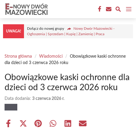
Przejdź
M
do
treści
Dołącz do nowej grupy
Nowy Dwór Mazowiecki -
UWAGA!
Ogłoszenia | Sprzedam | Kupię | Zamienię | Praca
Strona główna
/
Wiadomości
/
Obowiązkowe kaski ochronne
dla dzieci od 3 czerwca 2026 roku
Obowiązkowe kaski ochronne dla
dzieci od 3 czerwca 2026 roku
Data dodania:
3 czerwca 2026 r.
Share
Share
Share
Share
Share
Share
on
on
on
on
on
on
Facebook
X
Pinterest
WhatsApp
LinkedIn
Email