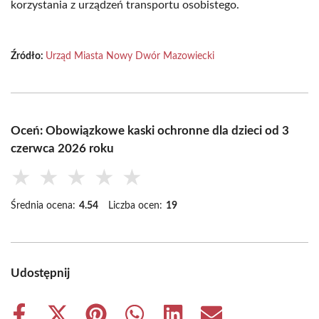
korzystania z urządzeń transportu osobistego.
Źródło:
Urząd Miasta Nowy Dwór Mazowiecki
Oceń: Obowiązkowe kaski ochronne dla dzieci od 3
czerwca 2026 roku
★
★
★
★
★
Średnia ocena:
4.54
Liczba ocen:
19
Udostępnij
Share
Share
Share
Share
Share
Share