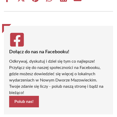
on
on
on
on
on
on
Facebook
X
Pinterest
WhatsApp
LinkedIn
Email
(Twitter)
Dołącz do nas na Facebooku!
Odkrywaj, dyskutuj i dziel się tym co najlepsze!
Przyłącz się do naszej społeczności na Facebooku,
gdzie możesz dowiedzieć się więcej o lokalnych
wydarzeniach w Nowym Dworze Mazowieckim.
Twoje zdanie się liczy - polub naszą stronę i bądź na
bieżąco!
Polub nas!