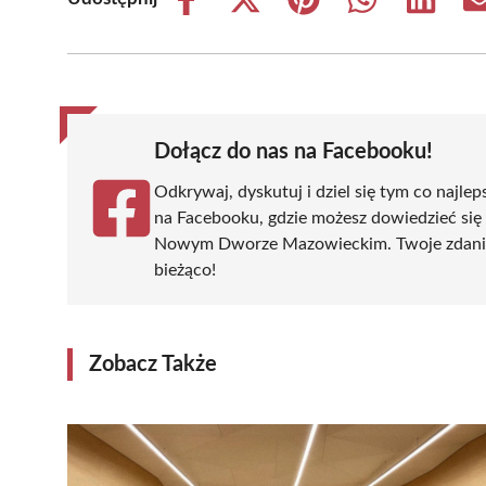
Share
Share
Share
Share
Share
on
on
on
on
on
Facebook
X
Pinterest
WhatsApp
LinkedIn
(Twitter)
Dołącz do nas na Facebooku!
Odkrywaj, dyskutuj i dziel się tym co najlep
na Facebooku, gdzie możesz dowiedzieć się
Nowym Dworze Mazowieckim. Twoje zdanie si
bieżąco!
Zobacz Także