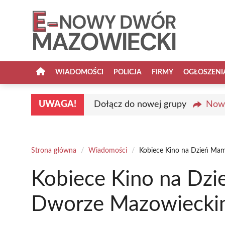
Przejdź
do
treści
WIADOMOŚCI
POLICJA
FIRMY
OGŁOSZENI
UWAGA!
Dołącz do nowej grupy
Nowy
Strona główna
/
Wiadomości
/
Kobiece Kino na Dzień M
Kobiece Kino na D
Dworze Mazowieck