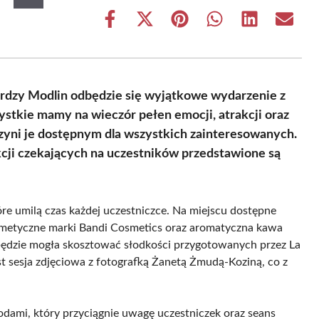
Share
Share
Share
Share
Share
Share
on
on
on
on
on
on
Facebook
X
Pinterest
WhatsApp
LinkedIn
Email
(Twitter)
rdzy Modlin odbędzie się wyjątkowe wydarzenie z
ystkie mamy na wieczór pełen emocji, atrakcji oraz
czyni je dostępnym dla wszystkich zainteresowanych.
cji czekających na uczestników przedstawione są
re umilą czas każdej uczestniczce. Na miejscu dostępne
smetyczne marki Bandi Cosmetics oraz aromatyczna kawa
dzie mogła skosztować słodkości przygotowanych przez La
st sesja zdjęciowa z fotografką Żanetą Żmudą-Koziną, co z
odami, który przyciągnie uwagę uczestniczek oraz seans