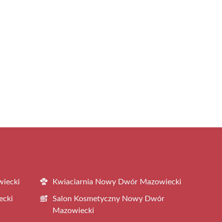
iecki
Kwiaciarnia Nowy Dwór Mazowiecki
ecki
Salon Kosmetyczny Nowy Dwór
Mazowiecki