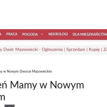
A
PRACA
POGODA
NEKROLOGI
DLA MIESZKAŃCÓ
 Dwór Mazowiecki - Ogłoszenia | Sprzedam | Kupię | Za
amy w Nowym Dworze Mazowieckim
zień Mamy w Nowym
im