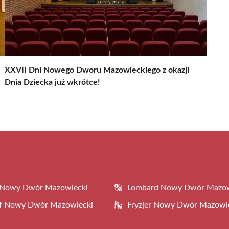
XXVII Dni Nowego Dworu Mazowieckiego z okazji
Dnia Dziecka już wkrótce!
 Nowy Dwór Mazowiecki
Lombard Nowy Dwór Mazow
af Nowy Dwór Mazowiecki
Fryzjer Nowy Dwór Mazowi