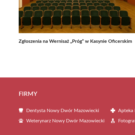
Zgłoszenia na Wernisaż „Próg” w Kasynie Oficerskim
FIRMY
Dentysta Nowy Dwór Mazowiecki
Apteka
Weterynarz Nowy Dwór Mazowiecki
Fotogr