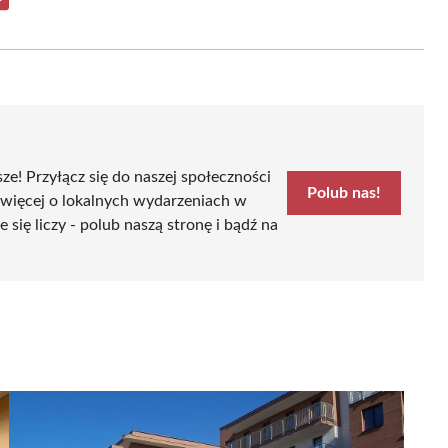
Share
on
Email
sze! Przyłącz się do naszej społeczności
Polub nas!
 więcej o lokalnych wydarzeniach w
ę liczy - polub naszą stronę i bądź na