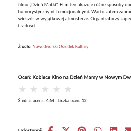
filmu „Dzień Matki”. Film ten ukazuje różne sposoby o
humorystycznymi i emocjonalnymi. Warto zatem zabrać 
wieczór w wyjątkowej atmosferze. Organizatorzy zapew
i radości.
Źródło:
Nowodworski Ośrodek Kultury
Oceń: Kobiece Kino na Dzień Mamy w Nowym Dw
★
★
★
★
★
Średnia ocena:
4.64
Liczba ocen:
12
Udostępnij