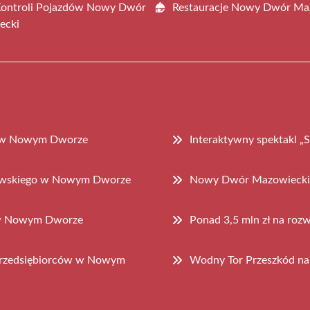
Kontroli Pojazdów Nowy Dwór
Restauracje Nowy Dwór Ma
ecki
o” w Nowym Dworze
Interaktywny spektakl 
zawskiego w Nowym Dworze
Nowy Dwór Mazowiecki 
 w Nowym Dworze
Ponad 3,5 mln zł na ro
przedsiębiorców w Nowym
Wodny Tor Przeszkód na