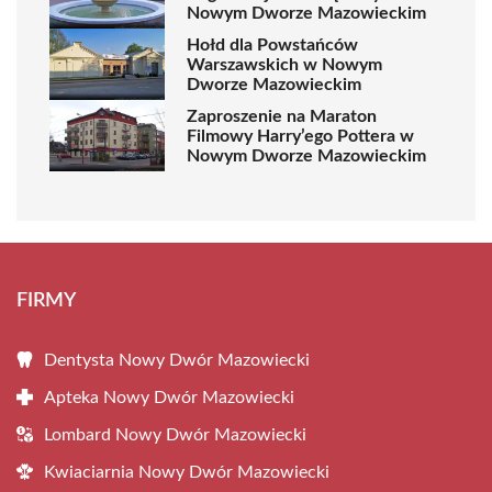
Nowym Dworze Mazowieckim
Hołd dla Powstańców
Warszawskich w Nowym
Dworze Mazowieckim
Zaproszenie na Maraton
Filmowy Harry’ego Pottera w
Nowym Dworze Mazowieckim
FIRMY
Dentysta Nowy Dwór Mazowiecki
Apteka Nowy Dwór Mazowiecki
Lombard Nowy Dwór Mazowiecki
Kwiaciarnia Nowy Dwór Mazowiecki