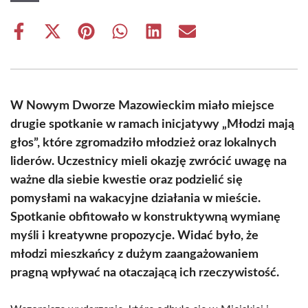
Share
Share
Share
Share
Share
Share
on
on
on
on
on
on
Facebook
X
Pinterest
WhatsApp
LinkedIn
Email
(Twitter)
W Nowym Dworze Mazowieckim miało miejsce
drugie spotkanie w ramach inicjatywy „Młodzi mają
głos”, które zgromadziło młodzież oraz lokalnych
liderów. Uczestnicy mieli okazję zwrócić uwagę na
ważne dla siebie kwestie oraz podzielić się
pomysłami na wakacyjne działania w mieście.
Spotkanie obfitowało w konstruktywną wymianę
myśli i kreatywne propozycje. Widać było, że
młodzi mieszkańcy z dużym zaangażowaniem
pragną wpływać na otaczającą ich rzeczywistość.