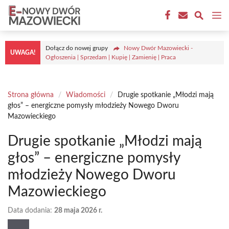
Przejdź
M
do
treści
Dołącz do nowej grupy
Nowy Dwór Mazowiecki -
UWAGA!
Ogłoszenia | Sprzedam | Kupię | Zamienię | Praca
Strona główna
/
Wiadomości
/
Drugie spotkanie „Młodzi mają
głos” – energiczne pomysły młodzieży Nowego Dworu
Mazowieckiego
Drugie spotkanie „Młodzi mają
głos” – energiczne pomysły
młodzieży Nowego Dworu
Mazowieckiego
Data dodania:
28 maja 2026 r.