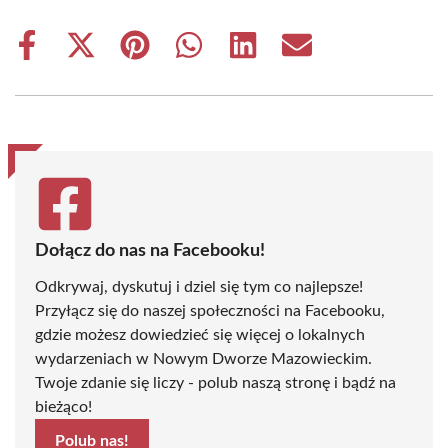
Share
Share
Share
Share
Share
Share
on
on
on
on
on
on
Facebook
X
Pinterest
WhatsApp
LinkedIn
Email
(Twitter)
Dołącz do nas na Facebooku!
Odkrywaj, dyskutuj i dziel się tym co najlepsze!
Przyłącz się do naszej społeczności na Facebooku,
gdzie możesz dowiedzieć się więcej o lokalnych
wydarzeniach w Nowym Dworze Mazowieckim.
Twoje zdanie się liczy - polub naszą stronę i bądź na
bieżąco!
Polub nas!