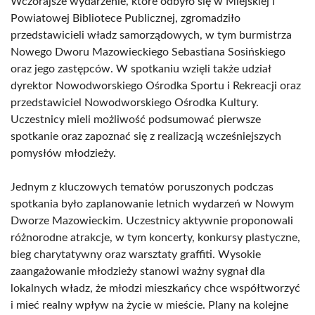
Wczorajsze wydarzenie, które odbyło się w Miejskiej i
Powiatowej Bibliotece Publicznej, zgromadziło
przedstawicieli władz samorządowych, w tym burmistrza
Nowego Dworu Mazowieckiego Sebastiana Sosińskiego
oraz jego zastępców. W spotkaniu wzięli także udział
dyrektor Nowodworskiego Ośrodka Sportu i Rekreacji oraz
przedstawiciel Nowodworskiego Ośrodka Kultury.
Uczestnicy mieli możliwość podsumować pierwsze
spotkanie oraz zapoznać się z realizacją wcześniejszych
pomysłów młodzieży.
Jednym z kluczowych tematów poruszonych podczas
spotkania było zaplanowanie letnich wydarzeń w Nowym
Dworze Mazowieckim. Uczestnicy aktywnie proponowali
różnorodne atrakcje, w tym koncerty, konkursy plastyczne,
bieg charytatywny oraz warsztaty graffiti. Wysokie
zaangażowanie młodzieży stanowi ważny sygnał dla
lokalnych władz, że młodzi mieszkańcy chce współtworzyć
i mieć realny wpływ na życie w mieście. Plany na kolejne