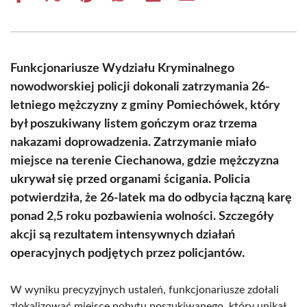
on
on
on
on
on
on
Facebook
X
Pinterest
WhatsApp
LinkedIn
Email
(Twitter)
Funkcjonariusze Wydziału Kryminalnego
nowodworskiej policji dokonali zatrzymania 26-
letniego mężczyzny z gminy Pomiechówek, który
był poszukiwany listem gończym oraz trzema
nakazami doprowadzenia. Zatrzymanie miało
miejsce na terenie Ciechanowa, gdzie mężczyzna
ukrywał się przed organami ścigania. Policia
potwierdziła, że 26-latek ma do odbycia łączną karę
ponad 2,5 roku pozbawienia wolności. Szczegóły
akcji są rezultatem intensywnych działań
operacyjnych podjętych przez policjantów.
W wyniku precyzyjnych ustaleń, funkcjonariusze zdołali
zlokalizować miejsce pobytu poszukiwanego, który unikał