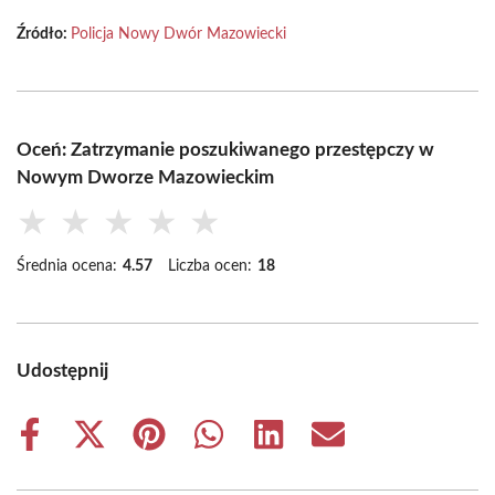
Źródło:
Policja Nowy Dwór Mazowiecki
Oceń: Zatrzymanie poszukiwanego przestępczy w
Nowym Dworze Mazowieckim
★
★
★
★
★
Średnia ocena:
4.57
Liczba ocen:
18
Udostępnij
Share
Share
Share
Share
Share
Share
on
on
on
on
on
on
Facebook
X
Pinterest
WhatsApp
LinkedIn
Email
(Twitter)