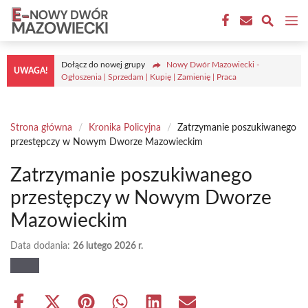
Przejdź
M
do
treści
Dołącz do nowej grupy
Nowy Dwór Mazowiecki -
UWAGA!
Ogłoszenia | Sprzedam | Kupię | Zamienię | Praca
Strona główna
/
Kronika Policyjna
/
Zatrzymanie poszukiwanego
przestępczy w Nowym Dworze Mazowieckim
Zatrzymanie poszukiwanego
przestępczy w Nowym Dworze
Mazowieckim
Data dodania:
26 lutego 2026 r.
Share
Share
Share
Share
Share
Share