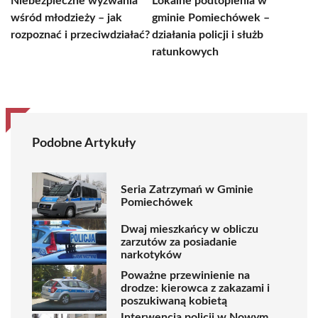
Niebezpieczne wyzwania
Lokalne podtopienia w
wśród młodzieży – jak
gminie Pomiechówek –
rozpoznać i przeciwdziałać?
działania policji i służb
ratunkowych
Podobne Artykuły
Seria Zatrzymań w Gminie
Pomiechówek
Dwaj mieszkańcy w obliczu
zarzutów za posiadanie
narkotyków
Poważne przewinienie na
drodze: kierowca z zakazami i
poszukiwaną kobietą
Interwencja policji w Nowym