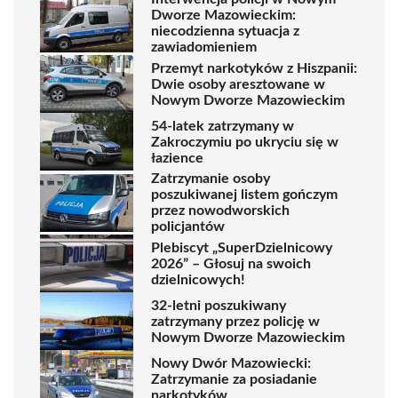
Dworze Mazowieckim:
niecodzienna sytuacja z
zawiadomieniem
Przemyt narkotyków z Hiszpanii:
Dwie osoby aresztowane w
Nowym Dworze Mazowieckim
54-latek zatrzymany w
Zakroczymiu po ukryciu się w
łazience
Zatrzymanie osoby
poszukiwanej listem gończym
przez nowodworskich
policjantów
Plebiscyt „SuperDzielnicowy
2026” – Głosuj na swoich
dzielnicowych!
32-letni poszukiwany
zatrzymany przez policję w
Nowym Dworze Mazowieckim
Nowy Dwór Mazowiecki:
Zatrzymanie za posiadanie
narkotyków