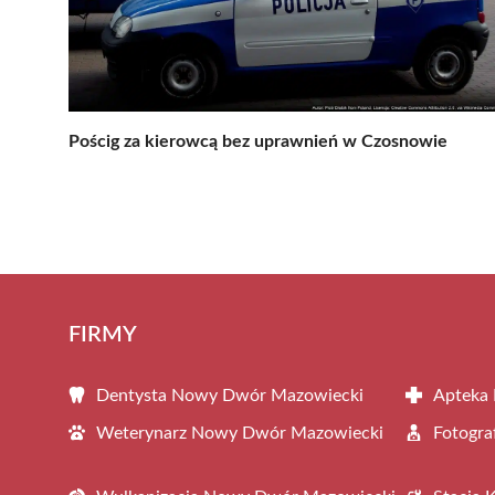
Pościg za kierowcą bez uprawnień w Czosnowie
FIRMY
Dentysta Nowy Dwór Mazowiecki
Apteka
Weterynarz Nowy Dwór Mazowiecki
Fotogr