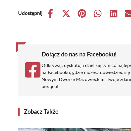
Udostępnij
Share
Share
Share
Share
Share
on
on
on
on
on
Facebook
X
Pinterest
WhatsApp
LinkedIn
(Twitter)
Dołącz do nas na Facebooku!
Odkrywaj, dyskutuj i dziel się tym co najlep
na Facebooku, gdzie możesz dowiedzieć się
Nowym Dworze Mazowieckim. Twoje zdanie si
bieżąco!
Zobacz Także