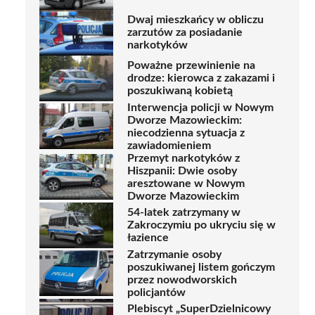
Dwaj mieszkańcy w obliczu
zarzutów za posiadanie
narkotyków
Poważne przewinienie na
drodze: kierowca z zakazami i
poszukiwaną kobietą
Interwencja policji w Nowym
Dworze Mazowieckim:
niecodzienna sytuacja z
zawiadomieniem
Przemyt narkotyków z
Hiszpanii: Dwie osoby
aresztowane w Nowym
Dworze Mazowieckim
54-latek zatrzymany w
Zakroczymiu po ukryciu się w
łazience
Zatrzymanie osoby
poszukiwanej listem gończym
przez nowodworskich
policjantów
Plebiscyt „SuperDzielnicowy