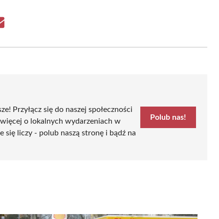
Share
on
Email
sze! Przyłącz się do naszej społeczności
Polub nas!
 więcej o lokalnych wydarzeniach w
ę liczy - polub naszą stronę i bądź na