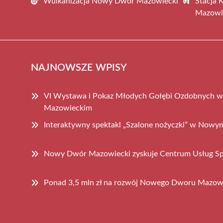
Wulkanizacja Nowy Dwór Mazowiecki
Stacja 
Mazowi
NAJNOWSZE WPISY
VI Wystawa i Pokaz Młodych Gołębi Ozdobnych
Mazowieckim
Interaktywny spektakl „Szalone nożyczki” w No
Nowy Dwór Mazowiecki zyskuje Centrum Usług S
Ponad 3,5 mln zł na rozwój Nowego Dworu Mazow