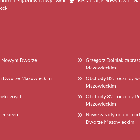
Kontroli Pojazdów Nowy Dwór
Restauracje Nowy Dwór Ma
ecki
 w Nowym Dworze
Grzegorz Dolniak zapra
Mazowieckim
wym Dworze Mazowieckim
Obchody 82. rocznicy 
Mazowieckim
połecznych
Obchody 82. rocznicy 
Mazowieckim
ieckiego
Nowe zasady odbioru o
Dworze Mazowieckim