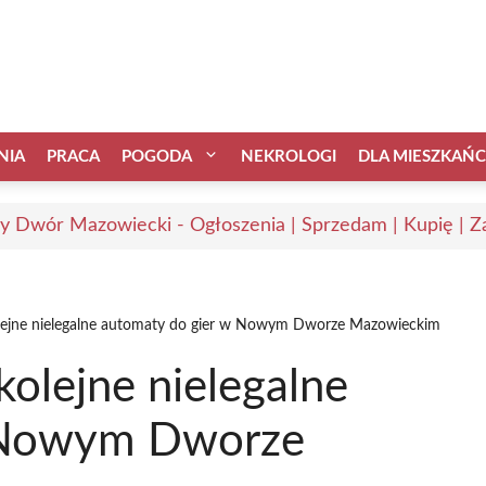
NIA
PRACA
POGODA
NEKROLOGI
DLA MIESZKAŃ
 Dwór Mazowiecki - Ogłoszenia | Sprzedam | Kupię | Za
kolejne nielegalne automaty do gier w Nowym Dworze Mazowieckim
kolejne nielegalne
w Nowym Dworze