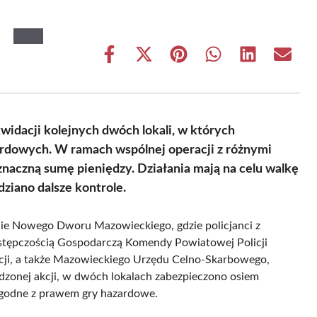
Share
Share
Share
Share
Share
Share
on
on
on
on
on
on
Facebook
X
Pinterest
WhatsApp
LinkedIn
Email
(Twitter)
widacji kolejnych dwóch lokali, w których
ardowych. W ramach wspólnej operacji z różnymi
naczną sumę pieniędzy. Działania mają na celu walkę
ziano dalsze kontrole.
enie Nowego Dworu Mazowieckiego, gdzie policjanci z
stępczością Gospodarczą Komendy Powiatowej Policji
icji, a także Mazowieckiego Urzędu Celno-Skarbowego,
dzonej akcji, w dwóch lokalach zabezpieczono osiem
zgodne z prawem gry hazardowe.