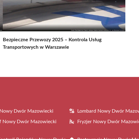
Bezpieczne Przewozy 2025 – Kontrola Usług
Transportowych w Warszawie
 Nowy Dwór Mazowiecki
Lombard Nowy Dwór Mazow
af Nowy Dwór Mazowiecki
Fryzjer Nowy Dwór Mazowi