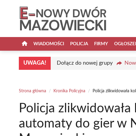
Przejdź
do
treści
WIADOMOŚCI
POLICJA
FIRMY
OGŁOSZE
UWAGA!
Dołącz do nowej grupy
Nowy
Strona główna
/
Kronika Policyjna
/
Policja zlikwidowała 
Policja zlikwidowała 
automaty do gier 