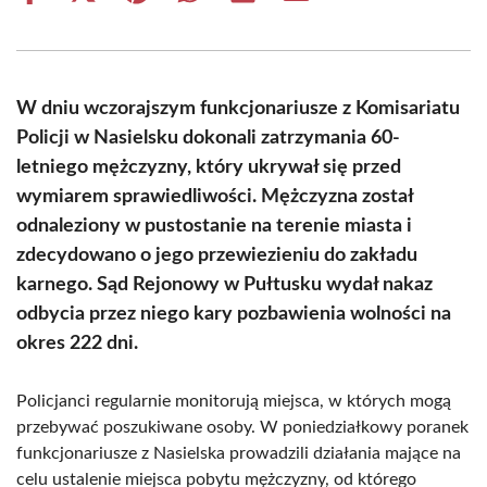
on
on
on
on
on
on
Facebook
X
Pinterest
WhatsApp
LinkedIn
Email
(Twitter)
W dniu wczorajszym funkcjonariusze z Komisariatu
Policji w Nasielsku dokonali zatrzymania 60-
letniego mężczyzny, który ukrywał się przed
wymiarem sprawiedliwości. Mężczyzna został
odnaleziony w pustostanie na terenie miasta i
zdecydowano o jego przewiezieniu do zakładu
karnego. Sąd Rejonowy w Pułtusku wydał nakaz
odbycia przez niego kary pozbawienia wolności na
okres 222 dni.
Policjanci regularnie monitorują miejsca, w których mogą
przebywać poszukiwane osoby. W poniedziałkowy poranek
funkcjonariusze z Nasielska prowadzili działania mające na
celu ustalenie miejsca pobytu mężczyzny, od którego