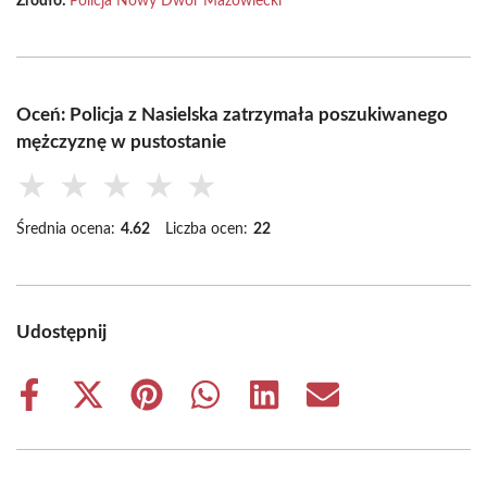
Źródło:
Policja Nowy Dwór Mazowiecki
Oceń: Policja z Nasielska zatrzymała poszukiwanego
mężczyznę w pustostanie
★
★
★
★
★
Średnia ocena:
4.62
Liczba ocen:
22
Udostępnij
Share
Share
Share
Share
Share
Share
on
on
on
on
on
on
Facebook
X
Pinterest
WhatsApp
LinkedIn
Email
(Twitter)