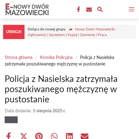
Przejdź
M
do
treści
Dołącz do nowej grupy
Nowy Dwór Mazowiecki -
UWAGA!
Ogłoszenia | Sprzedam | Kupię | Zamienię | Praca
Strona główna
/
Kronika Policyjna
/
Policja z Nasielska
zatrzymała poszukiwanego mężczyznę w pustostanie
Policja z Nasielska zatrzymała
poszukiwanego mężczyznę w
pustostanie
Data dodania:
5 sierpnia 2025 r.
Share
Share
Share
Share
Share
Share