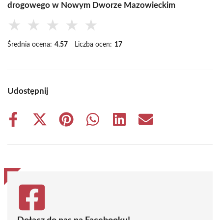
drogowego w Nowym Dworze Mazowieckim
★
★
★
★
★
Średnia ocena:
4.57
Liczba ocen:
17
Udostępnij
Share
Share
Share
Share
Share
Share
on
on
on
on
on
on
Facebook
X
Pinterest
WhatsApp
LinkedIn
Email
(Twitter)