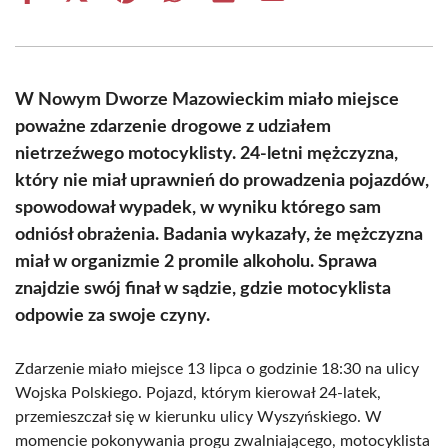
on
on
on
on
on
on
Facebook
X
Pinterest
WhatsApp
LinkedIn
Email
(Twitter)
W Nowym Dworze Mazowieckim miało miejsce
poważne zdarzenie drogowe z udziałem
nietrzeźwego motocyklisty. 24-letni mężczyzna,
który nie miał uprawnień do prowadzenia pojazdów,
spowodował wypadek, w wyniku którego sam
odniósł obrażenia. Badania wykazały, że mężczyzna
miał w organizmie 2 promile alkoholu. Sprawa
znajdzie swój finał w sądzie, gdzie motocyklista
odpowie za swoje czyny.
Zdarzenie miało miejsce 13 lipca o godzinie 18:30 na ulicy
Wojska Polskiego. Pojazd, którym kierował 24-latek,
przemieszczał się w kierunku ulicy Wyszyńskiego. W
momencie pokonywania progu zwalniającego, motocyklista