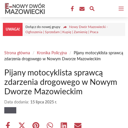
Przejdź
M
do
treści
Dołącz do nowej grupy
Nowy Dwór Mazowiecki -
UWAGA!
Ogłoszenia | Sprzedam | Kupię | Zamienię | Praca
Strona główna
/
Kronika Policyjna
/
Pijany motocyklista sprawcą
zdarzenia drogowego w Nowym Dworze Mazowieckim
Pijany motocyklista sprawcą
zdarzenia drogowego w Nowym
Dworze Mazowieckim
Data dodania:
15 lipca 2025 r.
Share
Share
Share
Share
Share
Share