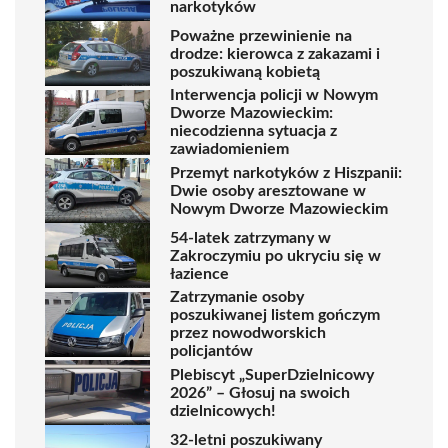
narkotyków
Poważne przewinienie na
drodze: kierowca z zakazami i
poszukiwaną kobietą
Interwencja policji w Nowym
Dworze Mazowieckim:
niecodzienna sytuacja z
zawiadomieniem
Przemyt narkotyków z Hiszpanii:
Dwie osoby aresztowane w
Nowym Dworze Mazowieckim
54-latek zatrzymany w
Zakroczymiu po ukryciu się w
łazience
Zatrzymanie osoby
poszukiwanej listem gończym
przez nowodworskich
policjantów
Plebiscyt „SuperDzielnicowy
2026” – Głosuj na swoich
dzielnicowych!
32-letni poszukiwany