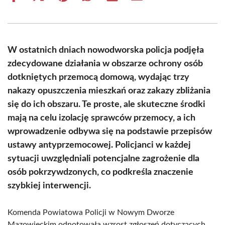
on
on
on
on
on
on
Facebook
X
Pinterest
WhatsApp
LinkedIn
Email
(Twitter)
W ostatnich dniach nowodworska policja podjęła
zdecydowane działania w obszarze ochrony osób
dotkniętych przemocą domową, wydając trzy
nakazy opuszczenia mieszkań oraz zakazy zbliżania
się do ich obszaru. Te proste, ale skuteczne środki
mają na celu izolację sprawców przemocy, a ich
wprowadzenie odbywa się na podstawie przepisów
ustawy antyprzemocowej. Policjanci w każdej
sytuacji uwzględniali potencjalne zagrożenie dla
osób pokrzywdzonych, co podkreśla znaczenie
szybkiej interwencji.
Komenda Powiatowa Policji w Nowym Dworze
Mazowieckim odnotowała wzrost zgłoszeń dotyczących