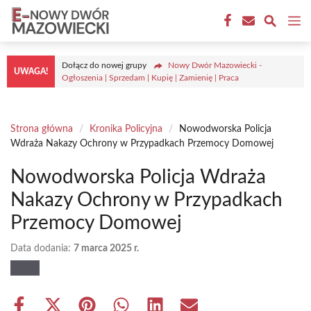
Przejdź
M
do
treści
Dołącz do nowej grupy
Nowy Dwór Mazowiecki -
UWAGA!
Ogłoszenia | Sprzedam | Kupię | Zamienię | Praca
Strona główna
/
Kronika Policyjna
/
Nowodworska Policja
Wdraża Nakazy Ochrony w Przypadkach Przemocy Domowej
Nowodworska Policja Wdraża
Nakazy Ochrony w Przypadkach
Przemocy Domowej
Data dodania:
7 marca 2025 r.
Share
Share
Share
Share
Share
Share