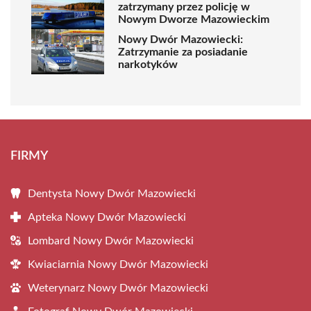
zatrzymany przez policję w
Nowym Dworze Mazowieckim
Nowy Dwór Mazowiecki:
Zatrzymanie za posiadanie
narkotyków
FIRMY
Dentysta Nowy Dwór Mazowiecki
Apteka Nowy Dwór Mazowiecki
Lombard Nowy Dwór Mazowiecki
Kwiaciarnia Nowy Dwór Mazowiecki
Weterynarz Nowy Dwór Mazowiecki