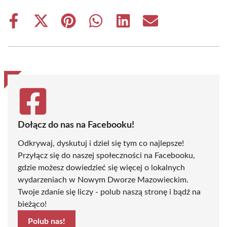
Share
Share
Share
Share
Share
Share
on
on
on
on
on
on
Facebook
X
Pinterest
WhatsApp
LinkedIn
Email
(Twitter)
Dołącz do nas na Facebooku!
Odkrywaj, dyskutuj i dziel się tym co najlepsze!
Przyłącz się do naszej społeczności na Facebooku,
gdzie możesz dowiedzieć się więcej o lokalnych
wydarzeniach w Nowym Dworze Mazowieckim.
Twoje zdanie się liczy - polub naszą stronę i bądź na
bieżąco!
Polub nas!