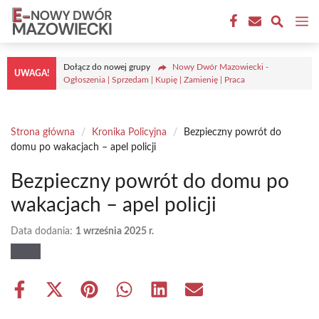
Przejdź
M
do
treści
Dołącz do nowej grupy
Nowy Dwór Mazowiecki -
UWAGA!
Ogłoszenia | Sprzedam | Kupię | Zamienię | Praca
Strona główna
/
Kronika Policyjna
/
Bezpieczny powrót do
domu po wakacjach – apel policji
Bezpieczny powrót do domu po
wakacjach – apel policji
Data dodania:
1 września 2025 r.
Share
Share
Share
Share
Share
Share
on
on
on
on
on
on
Facebook
X
Pinterest
WhatsApp
LinkedIn
Email