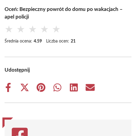
Oceń: Bezpieczny powrót do domu po wakacjach –
apel policji
★
★
★
★
★
Średnia ocena:
4.59
Liczba ocen:
21
Udostępnij
Share
Share
Share
Share
Share
Share
on
on
on
on
on
on
Facebook
X
Pinterest
WhatsApp
LinkedIn
Email
(Twitter)