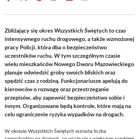
on
on
on
on
on
on
Facebook
X
Pinterest
WhatsApp
LinkedIn
Email
(Twitter)
Zbliżający się okres Wszystkich Świętych to czas
intensywnego ruchu drogowego, a także wzmożonej
pracy Policji, która dba o bezpieczeństwo
uczestników ruchu. W tym szczególnym czasie
wielu mieszkańców Nowego Dworu Mazowieckiego
planuje odwiedzić groby swoich bliskich oraz
spędzić czas z rodziną. Funkcjonariusze apelują do
kierowców o rozwagę oraz przestrzeganie
przepisów, aby zapewnić bezpieczeństwo sobie i
innym. Organizowane będą kontrole, które mają na
celu ograniczenie ryzyka wypadków na drogach.
W okresie Wszystkich Świętych wzrasta liczba
samochodów na drogach, co wiąże się z większym ryzykiem