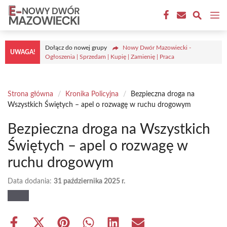
Przejdź
M
do
treści
Dołącz do nowej grupy
Nowy Dwór Mazowiecki -
UWAGA!
Ogłoszenia | Sprzedam | Kupię | Zamienię | Praca
Strona główna
/
Kronika Policyjna
/
Bezpieczna droga na
Wszystkich Świętych – apel o rozwagę w ruchu drogowym
Bezpieczna droga na Wszystkich
Świętych – apel o rozwagę w
ruchu drogowym
Data dodania:
31 października 2025 r.
Share
Share
Share
Share
Share
Share