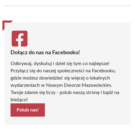
Facebook
X
Pinterest
WhatsApp
LinkedIn
Email
(Twitter)
Dołącz do nas na Facebooku!
Odkrywaj, dyskutuj i dziel się tym co najlepsze!
Przyłącz się do naszej społeczności na Facebooku,
gdzie możesz dowiedzieć się więcej o lokalnych
wydarzeniach w Nowym Dworze Mazowieckim.
Twoje zdanie się liczy - polub naszą stronę i bądź na
bieżąco!
Polub nas!