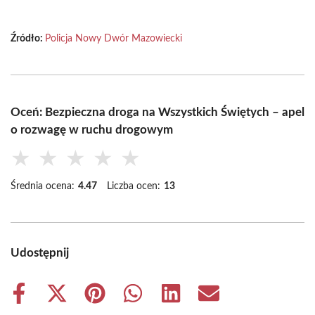
Źródło:
Policja Nowy Dwór Mazowiecki
Oceń: Bezpieczna droga na Wszystkich Świętych – apel
o rozwagę w ruchu drogowym
★
★
★
★
★
Średnia ocena:
4.47
Liczba ocen:
13
Udostępnij
Share
Share
Share
Share
Share
Share
on
on
on
on
on
on