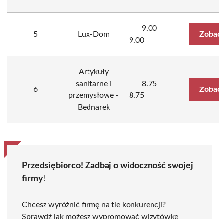
9.00
5
Lux-Dom
Zobac
9.00
Artykuły
sanitarne i
8.75
6
Zobac
przemysłowe -
8.75
Bednarek
Przedsiębiorco! Zadbaj o widoczność swojej
firmy!
Chcesz wyróżnić firmę na tle konkurencji?
Sprawdź jak możesz wypromować wizytówkę