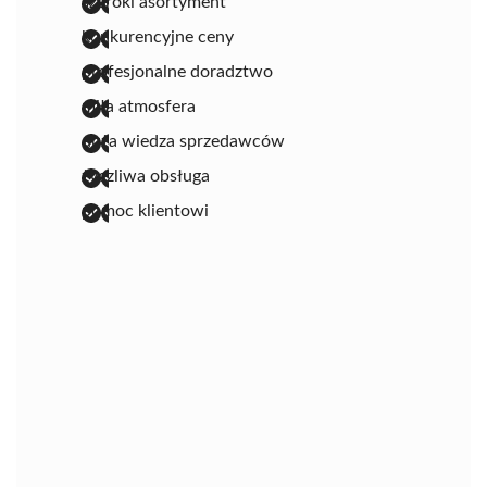
szeroki asortyment
konkurencyjne ceny
profesjonalne doradztwo
miła atmosfera
duża wiedza sprzedawców
życzliwa obsługa
pomoc klientowi