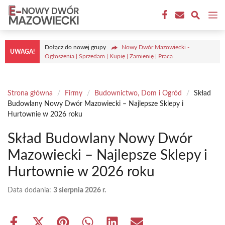
Przejdź
M
do
treści
Dołącz do nowej grupy
Nowy Dwór Mazowiecki -
UWAGA!
Ogłoszenia | Sprzedam | Kupię | Zamienię | Praca
Strona główna
/
Firmy
/
Budownictwo, Dom i Ogród
/
Skład
Budowlany Nowy Dwór Mazowiecki – Najlepsze Sklepy i
Hurtownie w 2026 roku
Skład Budowlany Nowy Dwór
Mazowiecki – Najlepsze Sklepy i
Hurtownie w 2026 roku
Data dodania:
3 sierpnia 2026 r.