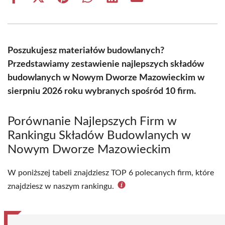
Share
Share
Share
Share
Share
Share
on
on
on
on
on
on
Facebook
X
Pinterest
WhatsApp
LinkedIn
Email
(Twitter)
Poszukujesz materiałów budowlanych?
Przedstawiamy zestawienie najlepszych składów
budowlanych w Nowym Dworze Mazowieckim w
sierpniu 2026 roku wybranych spośród 10 firm.
Porównanie Najlepszych Firm w
Rankingu Składów Budowlanych w
Nowym Dworze Mazowieckim
W poniższej tabeli znajdziesz TOP 6 polecanych firm, które
znajdziesz w naszym rankingu.