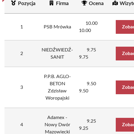
Pozycja
Firma
Ocena
Wizyt
10.00
1
PSB Mrówka
Zobac
10.00
NIEDŹWIEDŹ-
9.75
2
Zobac
SANIT
9.75
P.P.B. AGLO-
BETON
9.50
3
Zobac
Zdzisław
9.50
Woropajski
Adamex -
9.25
4
Nowy Dwór
Zobac
9.25
Mazowiecki