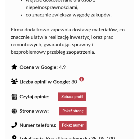
wejście dostosowane dla osób z
niepełnosprawnościami,
co znacznie zwiększa wygodę zakupów.
Firma dodatkowo zapewnia dostawę materiałów, co
znacznie ułatwia realizację inwestycji oraz prac
remontowych, gwarantując sprawny i
bezproblemowy przebieg zaopatrzenia.
Ocena w Google:
4.9
Liczba opinii w Google:
80
Czytaj opinie:
Zobacz profil
Strona www:
Pokaż stronę
Numer telefonu:
Pokaż numer
Lokalizacja:
Kępa Nowodworska 3k, 05-100