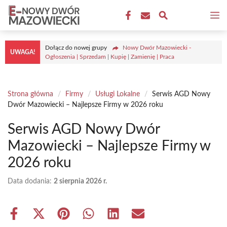
Przejdź
M
do
treści
Dołącz do nowej grupy
Nowy Dwór Mazowiecki -
UWAGA!
Ogłoszenia | Sprzedam | Kupię | Zamienię | Praca
Strona główna
/
Firmy
/
Usługi Lokalne
/
Serwis AGD Nowy
Dwór Mazowiecki – Najlepsze Firmy w 2026 roku
Serwis AGD Nowy Dwór
Mazowiecki – Najlepsze Firmy w
2026 roku
Data dodania:
2 sierpnia 2026 r.
Share
Share
Share
Share
Share
Share
on
on
on
on
on
on