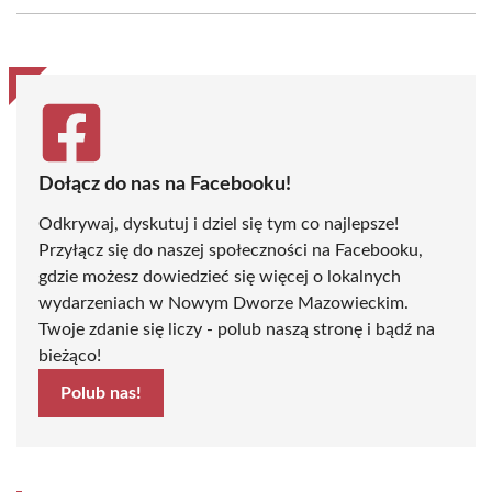
Facebook
X
Pinterest
WhatsApp
LinkedIn
Email
(Twitter)
Dołącz do nas na Facebooku!
Odkrywaj, dyskutuj i dziel się tym co najlepsze!
Przyłącz się do naszej społeczności na Facebooku,
gdzie możesz dowiedzieć się więcej o lokalnych
wydarzeniach w Nowym Dworze Mazowieckim.
Twoje zdanie się liczy - polub naszą stronę i bądź na
bieżąco!
Polub nas!