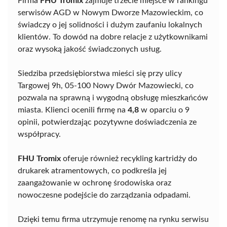
Firma
FHU Tromix
zajmuje trzecie miejsce w rankingu
serwisów AGD w Nowym Dworze Mazowieckim, co
świadczy o jej solidności i dużym zaufaniu lokalnych
klientów. To dowód na dobre relacje z użytkownikami
oraz wysoką jakość świadczonych usług.
Siedziba przedsiębiorstwa mieści się przy ulicy
Targowej 9h, 05-100 Nowy Dwór Mazowiecki, co
pozwala na sprawną i wygodną obsługę mieszkańców
miasta. Klienci ocenili firmę na
4,8
w oparciu o 9
opinii, potwierdzając pozytywne doświadczenia ze
współpracy.
FHU Tromix
oferuje również recykling kartridży do
drukarek atramentowych, co podkreśla jej
zaangażowanie w ochronę środowiska oraz
nowoczesne podejście do zarządzania odpadami.
Dzięki temu firma utrzymuje renomę na rynku serwisu