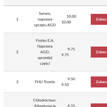
Serwis,
10.00
1
naprawa
Zobac
10.00
sprzętu AGD
Fiutko E.A.
Naprawa
9.75
2
AGD,
Zobac
9.75
sprzedaż
części
9.50
3
FHU Tromix
Zobac
9.50
Chłodnictwo-
Klimatyzacja
9.25