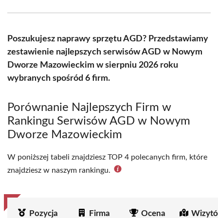
Facebook
X
Pinterest
WhatsApp
LinkedIn
Email
(Twitter)
Poszukujesz naprawy sprzętu AGD? Przedstawiamy
zestawienie najlepszych serwisów AGD w Nowym
Dworze Mazowieckim w sierpniu 2026 roku
wybranych spośród 6 firm.
Porównanie Najlepszych Firm w
Rankingu Serwisów AGD w Nowym
Dworze Mazowieckim
W poniższej tabeli znajdziesz TOP 4 polecanych firm, które
znajdziesz w naszym rankingu.
Pozycja
Firma
Ocena
Wizytó