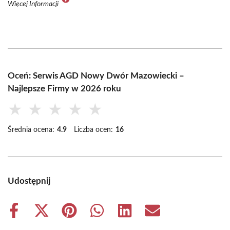
Więcej Informacji
Oceń: Serwis AGD Nowy Dwór Mazowiecki –
Najlepsze Firmy w 2026 roku
★
★
★
★
★
Średnia ocena:
4.9
Liczba ocen:
16
Udostępnij
Share
Share
Share
Share
Share
Share
on
on
on
on
on
on