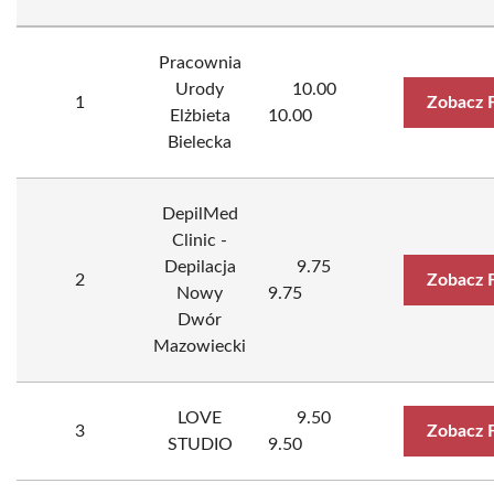
Pracownia
Urody
10.00
1
Zobacz 
Elżbieta
10.00
Bielecka
DepilMed
Clinic -
Depilacja
9.75
2
Zobacz 
Nowy
9.75
Dwór
Mazowiecki
LOVE
9.50
3
Zobacz 
STUDIO
9.50