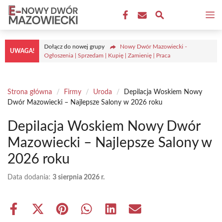
Przejdź
M
do
treści
Dołącz do nowej grupy
Nowy Dwór Mazowiecki -
UWAGA!
Ogłoszenia | Sprzedam | Kupię | Zamienię | Praca
Strona główna
/
Firmy
/
Uroda
/
Depilacja Woskiem Nowy
Dwór Mazowiecki – Najlepsze Salony w 2026 roku
Depilacja Woskiem Nowy Dwór
Mazowiecki – Najlepsze Salony w
2026 roku
Data dodania:
3 sierpnia 2026 r.
Share
Share
Share
Share
Share
Share
on
on
on
on
on
on