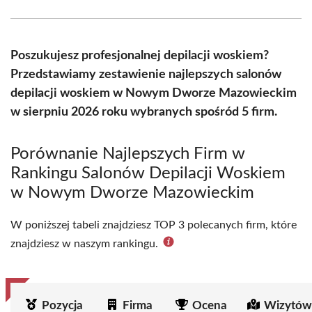
Facebook
X
Pinterest
WhatsApp
LinkedIn
Email
(Twitter)
Poszukujesz profesjonalnej depilacji woskiem?
Przedstawiamy zestawienie najlepszych salonów
depilacji woskiem w Nowym Dworze Mazowieckim
w sierpniu 2026 roku wybranych spośród 5 firm.
Porównanie Najlepszych Firm w
Rankingu Salonów Depilacji Woskiem
w Nowym Dworze Mazowieckim
W poniższej tabeli znajdziesz TOP 3 polecanych firm, które
znajdziesz w naszym rankingu.
Pozycja
Firma
Ocena
Wizytów