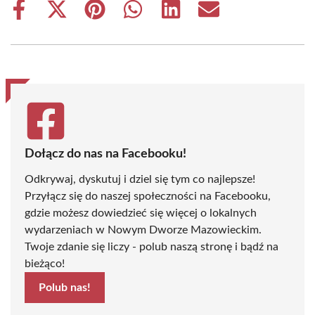
Share
Share
Share
Share
Share
Share
on
on
on
on
on
on
Facebook
X
Pinterest
WhatsApp
LinkedIn
Email
(Twitter)
Dołącz do nas na Facebooku!
Odkrywaj, dyskutuj i dziel się tym co najlepsze!
Przyłącz się do naszej społeczności na Facebooku,
gdzie możesz dowiedzieć się więcej o lokalnych
wydarzeniach w Nowym Dworze Mazowieckim.
Twoje zdanie się liczy - polub naszą stronę i bądź na
bieżąco!
Polub nas!